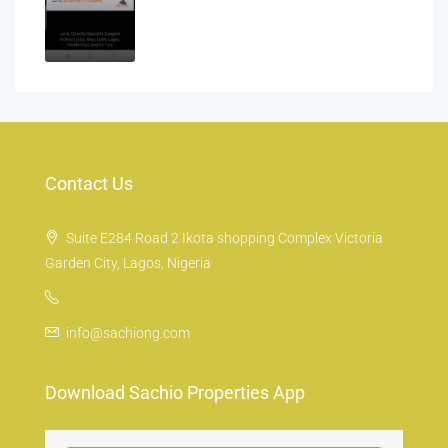
Contact Us
Suite E284 Road 2 Ikota shopping Complex Victoria
Garden City, Lagos, Nigeria
info@sachiong.com
Download Sachio Properties App