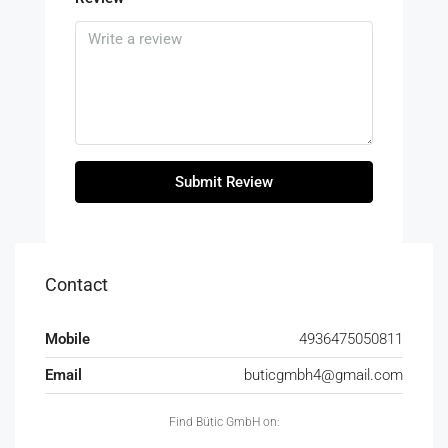
Submit Review
Contact
Mobile
4936475050811
Email
buticgmbh4@gmail.com
Find Bütic GmbH on: